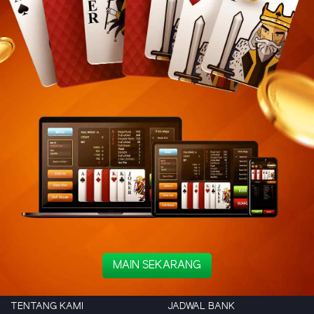
MAIN SEKARANG
TENTANG KAMI
JADWAL BANK