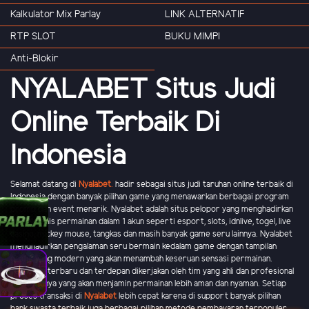
Kalkulator Mix Parlay
LINK ALTERNATIF
RTP SLOT
BUKU MIMPI
Anti-Blokir
NYALABET Situs Judi
Online Terbaik Di
Indonesia
Selamat datang di
Nyalabet
.
hadir sebagai situs judi taruhan online terbaik di
Indonesia dengan banyak pilihan game yang menawarkan berbagai program
promo dan event menarik. Nyalabet adalah situs pelopor yang menghadirkan
banyak jenis permainan dalam 1 akun seperti esport, slots, idnlive, togel, live
casino, mickey mouse, tangkas dan masih banyak game seru lainnya. Nyalabet
menghadirkan pengalaman seru bermain kedalam game dengan tampilan
grafik yang modern yang akan menambah keseruan sensasi permainan.
Teknologi terbaru dan terdepan dikerjakan oleh tim yang ahli dan profesional
di bidangnya yang akan menjamin permainan lebih aman dan nyaman. Setiap
proses transaksi di
Nyalabet
lebih cepat karena di support banyak pilihan
bank swasta terbaik juga berbagai pilihan metode pembayaran terpopuler.